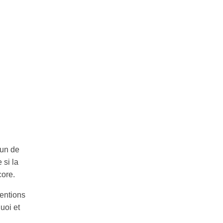
’un de
 si la
core.
tentions
uoi et