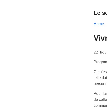
Le s
Home
Viv
22 Nov
Program
Ce n’es
telle da
personn
Pour fa
de celle
commen