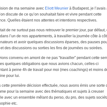
ision de ma semaine avec
Eliott Meunier
à Budapest, je l’avais
on discute de ce qu’on souhaitait faire et vivre pendant cette
ce. Quelles étaient nos attentes et intentions respectives.
tait de ne surtout pas nous retrouver le premier jour, par défaut
dans l’un de nos appartements, à travailler la journée côte à côt
inateurs et avoir quelques discussions éparses, des pauses pou
et des discussions ou sorties les fins de journées ou soirées.
ions convenu en amont de ne pas “travailler” pendant cette se
les quelques obligations que nous avions chacun, celles-ci
ntant à peine 4h de travail pour moi (mes coachings) et moins d
ne pour lui.
s cette première décision effectuée, nous avons émis une sorte 
me pour la semaine avec des thématiques et sujets à creuser
e avec un ensemble mêlant du perso, du pro, des sujets sociét
sophie etc.