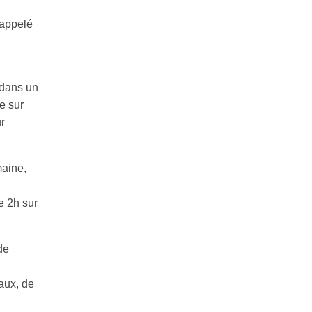
 appelé
, dans un
e sur
r
maine,
e 2h sur
de
aux, de