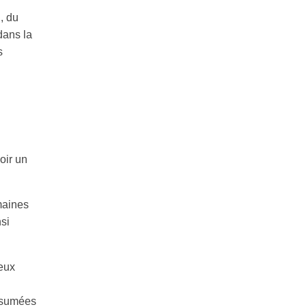
, du
dans la
s
oir un
maines
nsi
peux
assumées