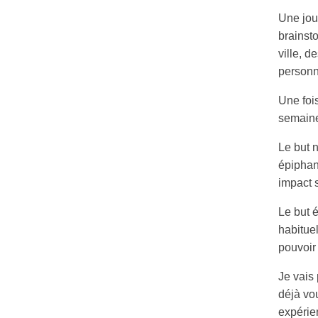
Une jou
brainst
ville, d
personn
Une fois
semaine
Le but 
épiphani
impact s
Le but 
habituel
pouvoir
Je vais 
déjà vo
expérie