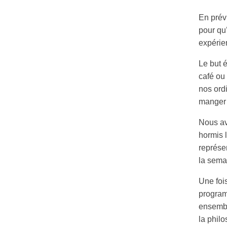
En prév
pour qu’
expérien
Le but é
café ou 
nos ord
manger 
Nous av
hormis 
représe
la semai
Une foi
program
ensembl
la philo