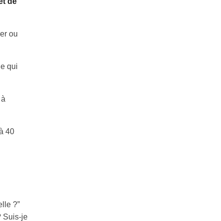
et de
er ou
e qui
 à
 à 40
lle ?”
 Suis-je