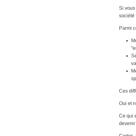
Si vous 
société
Parmi ce
Mo
“e
Se
va
Me
sp
Ces dif
Oui et n
Ce qui e
devenir
Certes, 