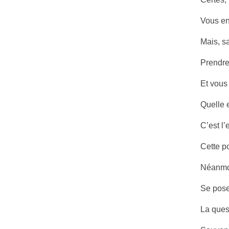
Vous en
Mais, sa
Prendre
Et vous
Quelle 
C’est l’
Cette po
Néanmoi
Se poser
La ques