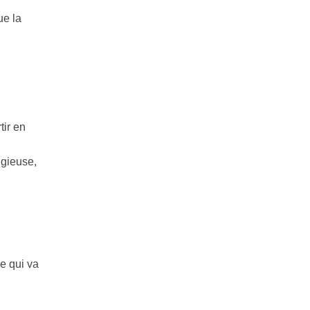
ue la
tir en
igieuse,
ce qui va