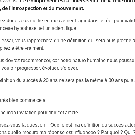
ez-vous :
Le Philopreneur est à l'intersection de la réflexion 
n, de l'introspection et du mouvement.
lez donc vous mettre en mouvement, agir dans le réel pour valid
r cette hypothèse, tel un scientifique.
essai, vous rapprochera d’une définition qui sera plus proche d
irez à être vraiment.
us devrez recommencer, car notre nature humaine nous pousse
 vouloir progresser, évoluer, s’élever.
éfinition du succès à 20 ans ne sera pas la même à 30 ans puis
t très bien comme cela.
nc mon invitation pour finir cet article :
sez-vous la question : “Quelle est ma définition du succès actue
ns quelle mesure ma réponse est influencée ? Par quoi ? Qui ?