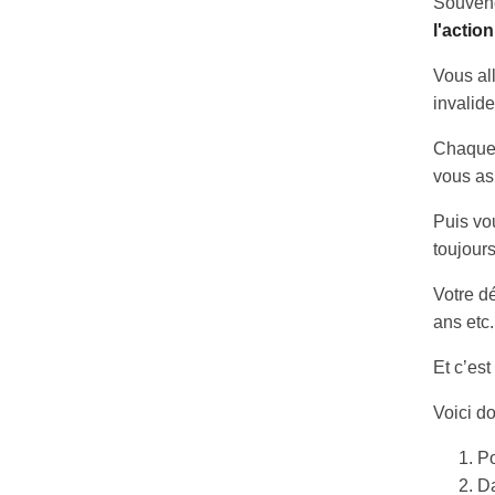
Souven
l'actio
Vous al
invalide
Chaque 
vous asp
Puis vo
toujours
Votre d
ans etc.
Et c’es
Voici do
Po
Da